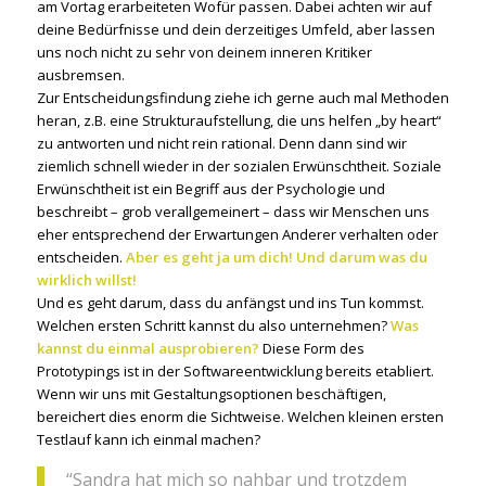
am Vortag erarbeiteten Wofür passen. Dabei achten wir auf
deine Bedürfnisse und dein derzeitiges Umfeld, aber lassen
uns noch nicht zu sehr von deinem inneren Kritiker
ausbremsen.
Zur Entscheidungsfindung ziehe ich gerne auch mal Methoden
heran, z.B. eine Strukturaufstellung, die uns helfen „by heart“
zu antworten und nicht rein rational. Denn dann sind wir
ziemlich schnell wieder in der sozialen Erwünschtheit. Soziale
Erwünschtheit ist ein Begriff aus der Psychologie und
beschreibt – grob verallgemeinert – dass wir Menschen uns
eher entsprechend der Erwartungen Anderer verhalten oder
entscheiden.
Aber es geht ja um dich! Und darum was du
wirklich willst!
Und es geht darum, dass du anfängst und ins Tun kommst.
Welchen ersten Schritt kannst du also unternehmen?
Was
kannst du einmal ausprobieren?
Diese Form des
Prototypings ist in der Softwareentwicklung bereits etabliert.
Wenn wir uns mit Gestaltungsoptionen beschäftigen,
bereichert dies enorm die Sichtweise. Welchen kleinen ersten
Testlauf kann ich einmal machen?
“Sandra hat mich so nahbar und trotzdem