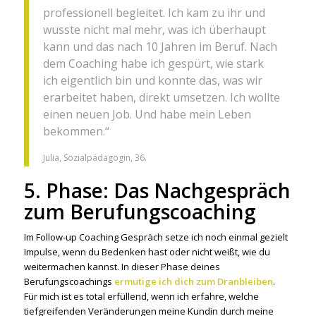
professionell begleitet. Ich kam zu ihr und
wusste nicht mal mehr, was ich überhaupt
kann und das nach 10 Jahren im Beruf. Nach
dem Coaching habe ich gespürt, wie stark
ich eigentlich bin und konnte das, was wir
erarbeitet haben, direkt umsetzen. Ich wollte
einen neuen Job. Und habe mein Leben
bekommen.“
Julia, Sozialpädagogin, 36.
5. Phase: Das Nachgespräch
zum Berufungscoaching
Im Follow-up Coaching Gespräch setze ich noch einmal gezielt
Impulse, wenn du Bedenken hast oder nicht weißt, wie du
weitermachen kannst. In dieser Phase deines
Berufungscoachings
ermutige ich dich zum Dranbleiben
.
Für mich ist es total erfüllend, wenn ich erfahre, welche
tiefgreifenden Veränderungen meine Kundin durch meine