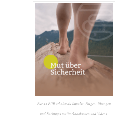
Für 44 EUR erhältst du Impulse, Fragen, Übungen
und Buchtipps mit Workbookseiten und Videos.