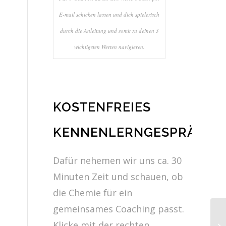
E-mail schicken lassen und dich spielerisch
durch die Anleitung und somit zu deinen 3
wichtigsten Werten navigieren.
KOSTENFREIES
KENNENLERNGESPRÄCH
Dafür nehemen wir uns ca. 30
Minuten Zeit und schauen, ob
die Chemie für ein
gemeinsames Coaching passt.
Klicke mit der rechten