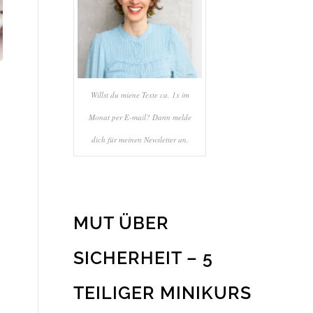
Willst du miene Texte ca. 1x im
Monat per E-mail? Dann melde
dich für meinen Newsletter an.
MUT ÜBER
SICHERHEIT – 5
TEILIGER MINIKURS