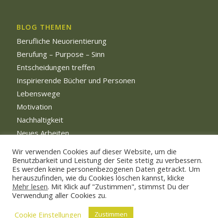
BLOG THEMEN
Berufliche Neuorientierung
Berufung – Purpose – Sinn
Entscheidungen treffen
Inspirierende Bücher und Personen
Lebenswege
Motivation
Nachhaltigkeit
Neues Arbeiten
Persönliche Weiterentwicklung
Wir verwenden Cookies auf dieser Website, um die
Benutzbarkeit und Leistung der Seite stetig zu verbessern.
Es werden keine personenbezogenen Daten getrackt. Um
herauszufinden, wie du Cookies löschen kannst, klicke
Mehr lesen
. Mit Klick auf "Zustimmen", stimmst Du der
Verwendung aller Cookies zu.
© Copyright - Sandra Kleine Coaching 2019 - 2025 -
Enfold WordPress
Cookie Einstellungen
Zustimmen
Theme by Kriesi