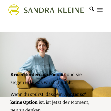
Krisen fordern uns heraus
und sie
zeigen uns, was wirklich zählt.
Wenn du spürst, dass ein
„weiter so“
keine Option
ist, ist jetzt der Moment,
neu zu denken.