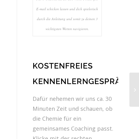
E-mail schicken lassen und dich spielerisch
durch die Anleitung und somit zu deinen 3
wichtigsten Werten navigieren.
KOSTENFREIES
KENNENLERNGESPRÄCH
Dafür nehemen wir uns ca. 30
Minuten Zeit und schauen, ob
die Chemie für ein
gemeinsames Coaching passt.
Klicke mit der rechten