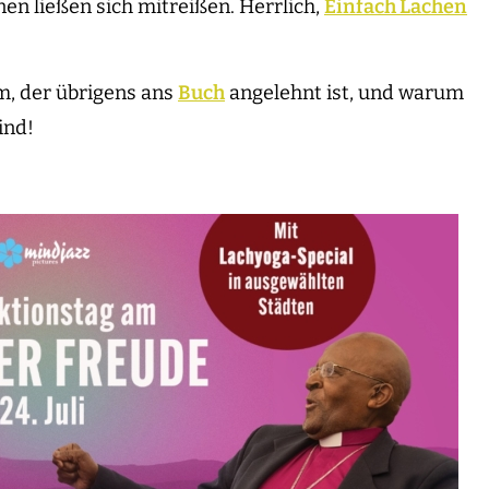
nen ließen sich mitreißen. Herrlich,
Einfach Lachen
m, der übrigens ans
Buch
angelehnt ist, und warum
ind!