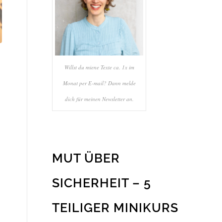
Willst du miene Texte ca. 1x im
Monat per E-mail? Dann melde
dich für meinen Newsletter an.
MUT ÜBER
SICHERHEIT – 5
TEILIGER MINIKURS