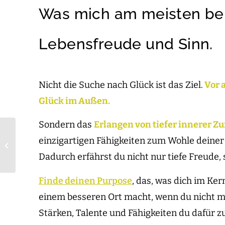
Was mich am meisten berü
Lebensfreude und Sinn.
Nicht die Suche nach Glück ist das Ziel.
Vor a
Glück im Außen.
Sondern das
Erlangen von tiefer innerer Zu
Der Mensch im
einzigartigen Fähigkeiten zum Wohle deine
Mittelpunkt: oder wie
neu ist NEW WORK
Dadurch erfährst du nicht nur tiefe Freude
eigentlich?
Finde deinen Purpose
, das, was dich im Ker
einem besseren Ort macht, wenn du nicht m
Stärken, Talente und Fähigkeiten du dafür z