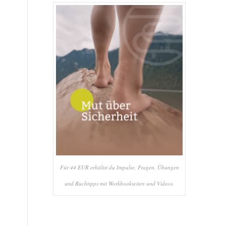
Für 44 EUR erhältst du Impulse, Fragen, Übungen
und Buchtipps mit Workbookseiten und Videos.