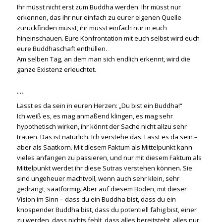
Ihr müsst nicht erst zum Buddha werden. Ihr müsst nur
erkennen, das ihr nur einfach zu eurer eigenen Quelle
zurückfinden müsst, ihr müsst einfach nur in euch
hineinschauen. Eure Konfrontation mit euch selbst wird euch
eure Buddhaschaft enthüllen.
Am selben Tag, an dem man sich endlich erkennt, wird die
ganze Existenz erleuchtet.
…
Lasst es da sein in euren Herzen: „Du bist ein Buddha!“
Ich weiß es, es mag anmaßend klingen, es mag sehr
hypothetisch wirken, ihr könnt der Sache nicht allzu sehr
trauen. Das ist natürlich. Ich verstehe das. Lasst es da sein –
aber als Saatkorn. Mit diesem Faktum als Mittelpunkt kann
vieles anfangen zu passieren, und nur mit diesem Faktum als
Mittelpunkt werdet ihr diese Sutras verstehen können. Sie
sind ungeheuer machtvoll, wenn auch sehr klein, sehr
gedrängt, saatförmig. Aber auf diesem Boden, mit dieser
Vision im Sinn – dass du ein Buddha bist, dass du ein
knospender Buddha bist, dass du potentiell fähig bist, einer
zu werden, dass nichts fehlt, dass alles bereitsteht, alles nur