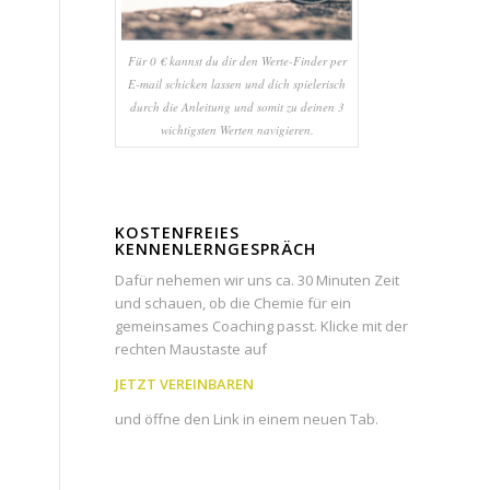
Für 0 € kannst du dir den Werte-Finder per
E-mail schicken lassen und dich spielerisch
durch die Anleitung und somit zu deinen 3
wichtigsten Werten navigieren.
KOSTENFREIES
KENNENLERNGESPRÄCH
Dafür nehemen wir uns ca. 30 Minuten Zeit
und schauen, ob die Chemie für ein
gemeinsames Coaching passt. Klicke mit der
rechten Maustaste auf
JETZT VEREINBAREN
und öffne den Link in einem neuen Tab.