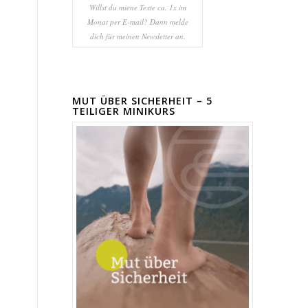
Willst du miene Texte ca. 1x im
Monat per E-mail? Dann melde
dich für meinen Newsletter an.
MUT ÜBER SICHERHEIT – 5
TEILIGER MINIKURS