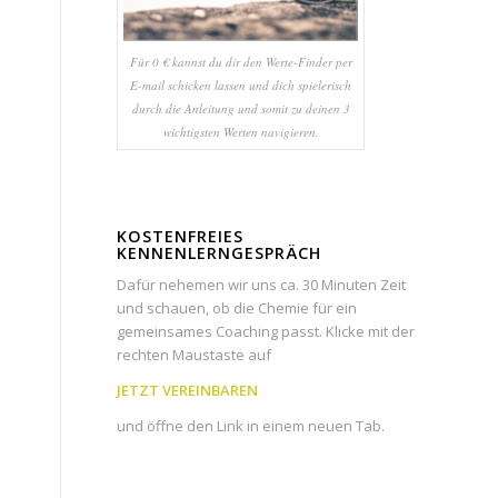
Für 0 € kannst du dir den Werte-Finder per
E-mail schicken lassen und dich spielerisch
durch die Anleitung und somit zu deinen 3
wichtigsten Werten navigieren.
KOSTENFREIES
KENNENLERNGESPRÄCH
Dafür nehemen wir uns ca. 30 Minuten Zeit
und schauen, ob die Chemie für ein
gemeinsames Coaching passt. Klicke mit der
rechten Maustaste auf
JETZT VEREINBAREN
und öffne den Link in einem neuen Tab.