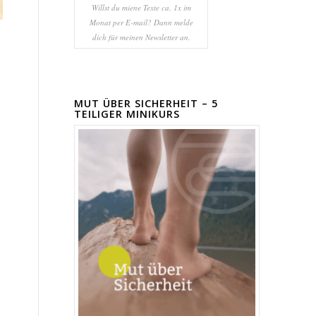
Willst du miene Texte ca. 1x im
Monat per E-mail? Dann melde
dich für meinen Newsletter an.
MUT ÜBER SICHERHEIT – 5
TEILIGER MINIKURS