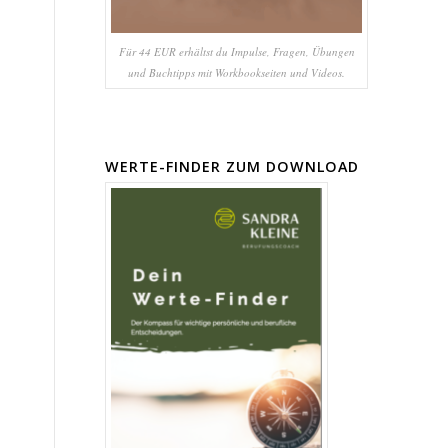
Für 44 EUR erhältst du Impulse, Fragen, Übungen
und Buchtipps mit Workbookseiten und Videos.
WERTE-FINDER ZUM DOWNLOAD