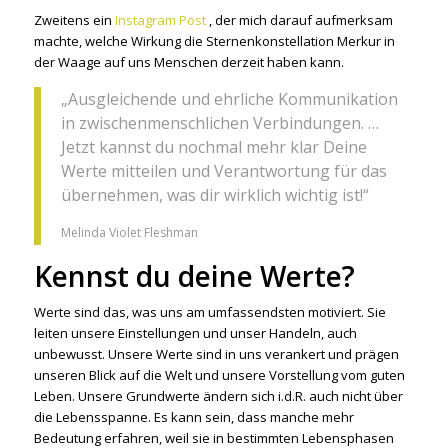
Zweitens ein
Instagram Post
, der mich darauf aufmerksam
machte, welche Wirkung die Sternenkonstellation Merkur in
der Waage auf uns Menschen derzeit haben kann.
„Ausgleichende und ehrliche Kommunikation
in zwischenmenschlichen Verbindungen. …
Jetzt kannst du nochmal mehr klar Deine
Werte mitteilen und Verantwortung für das
übernehmen, was dir wirklich wichtig ist!“
Melinda Violet Fleshman
Kennst du deine Werte?
Werte sind das, was uns am umfassendsten motiviert. Sie
leiten unsere Einstellungen und unser Handeln, auch
unbewusst. Unsere Werte sind in uns verankert und prägen
unseren Blick auf die Welt und unsere Vorstellung vom guten
Leben. Unsere Grundwerte ändern sich i.d.R. auch nicht über
die Lebensspanne. Es kann sein, dass manche mehr
Bedeutung erfahren, weil sie in bestimmten Lebensphasen