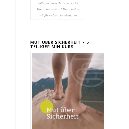
Willst du miene Texte ca. 1x im
Monat per E-mail? Dann melde
dich für meinen Newsletter an.
MUT ÜBER SICHERHEIT – 5
TEILIGER MINIKURS