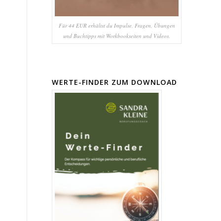
Für 44 EUR erhältst du Impulse, Fragen, Übungen
und Buchtipps mit Workbookseiten und Videos.
WERTE-FINDER ZUM DOWNLOAD