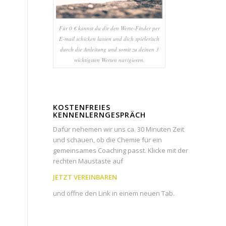
Für 0 € kannst du dir den Werte-Finder per
E-mail schicken lassen und dich spielerisch
durch die Anleitung und somit zu deinen 3
wichtigsten Werten navigieren.
KOSTENFREIES
KENNENLERNGESPRÄCH
Dafür nehemen wir uns ca. 30 Minuten Zeit
und schauen, ob die Chemie für ein
gemeinsames Coaching passt. Klicke mit der
rechten Maustaste auf
JETZT VEREINBAREN
und öffne den Link in einem neuen Tab.