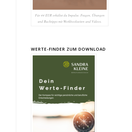
Für 44 EUR erhältst du Impulse, Fragen, Übungen
und Buchtipps mit Workbookseiten und Videos.
WERTE-FINDER ZUM DOWNLOAD