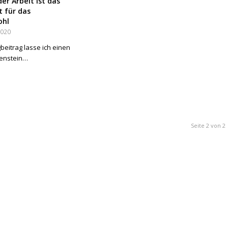
er Arbeit ist das
 für das
ohl
2020
beitrag lasse ich einen
lenstein…
Seite 2 von 2