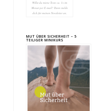
Willst du miene Texte ca. 1x im
Monat per E-mail? Dann melde
dich für meinen Newsletter an.
MUT ÜBER SICHERHEIT – 5
TEILIGER MINIKURS