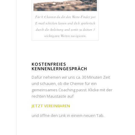
Für 0 € kannst du dir den Werte-Finder per
E-mail schicken lassen und dich spielerisch
durch die Anleitung und somit zu deinen 3
wichtigsten Werten navigieren.
KOSTENFREIES
KENNENLERNGESPRÄCH
Dafür nehemen wir uns ca. 30 Minuten Zeit
und schauen, ob die Chemie für ein
gemeinsames Coaching passt. Klicke mit der
rechten Maustaste auf
JETZT VEREINBAREN
und öffne den Link in einem neuen Tab.