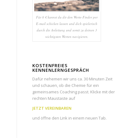
Für 0 € kannst du dir den Werte-Finder per
E-mail schicken lassen und dich spielerisch
durch die Anleitung und somit zu deinen 3
wichtigsten Werten navigieren.
KOSTENFREIES
KENNENLERNGESPRÄCH
Dafür nehemen wir uns ca. 30 Minuten Zeit
und schauen, ob die Chemie für ein
gemeinsames Coaching passt. Klicke mit der
rechten Maustaste auf
JETZT VEREINBAREN
und öffne den Link in einem neuen Tab.