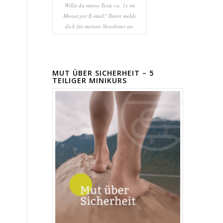
Willst du miene Texte ca. 1x im
Monat per E-mail? Dann melde
dich für meinen Newsletter an.
MUT ÜBER SICHERHEIT – 5
TEILIGER MINIKURS