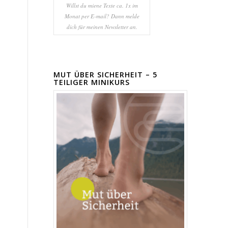
Willst du miene Texte ca. 1x im
Monat per E-mail? Dann melde
dich für meinen Newsletter an.
MUT ÜBER SICHERHEIT – 5
TEILIGER MINIKURS