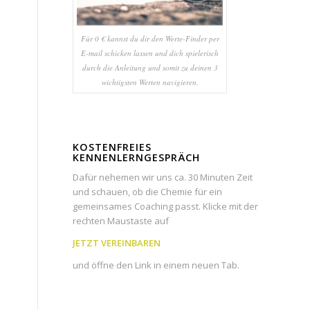
Für 0 € kannst du dir den Werte-Finder per
E-mail schicken lassen und dich spielerisch
durch die Anleitung und somit zu deinen 3
wichtigsten Werten navigieren.
KOSTENFREIES
KENNENLERNGESPRÄCH
Dafür nehemen wir uns ca. 30 Minuten Zeit
und schauen, ob die Chemie für ein
gemeinsames Coaching passt. Klicke mit der
rechten Maustaste auf
JETZT VEREINBAREN
und öffne den Link in einem neuen Tab.