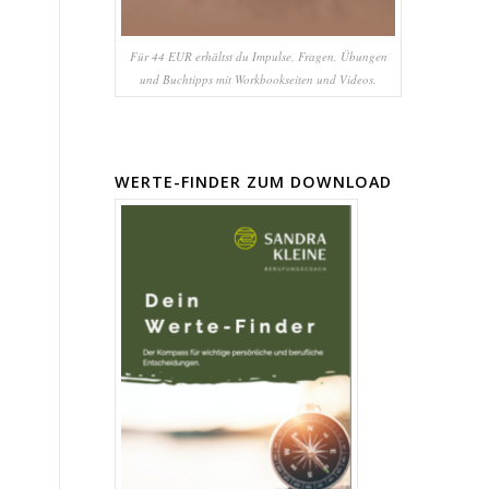
Für 44 EUR erhältst du Impulse, Fragen, Übungen
und Buchtipps mit Workbookseiten und Videos.
WERTE-FINDER ZUM DOWNLOAD