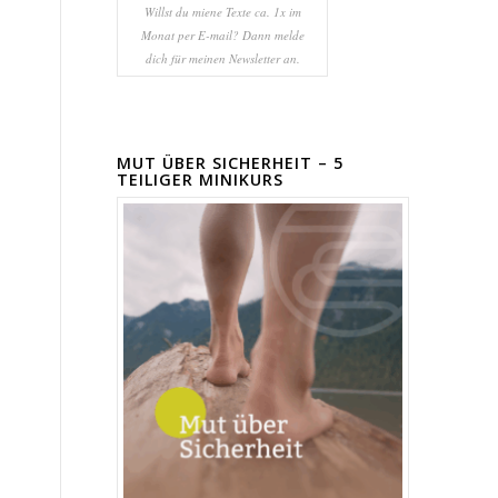
Willst du miene Texte ca. 1x im
Monat per E-mail? Dann melde
dich für meinen Newsletter an.
MUT ÜBER SICHERHEIT – 5
TEILIGER MINIKURS