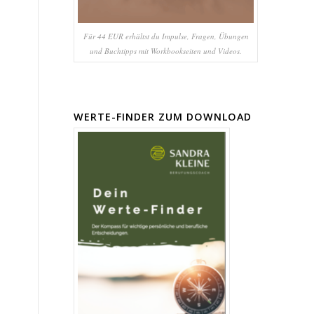
Für 44 EUR erhältst du Impulse, Fragen, Übungen
und Buchtipps mit Workbookseiten und Videos.
WERTE-FINDER ZUM DOWNLOAD