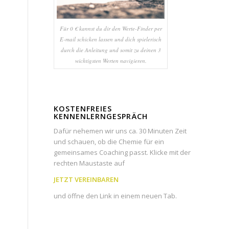
Für 0 € kannst du dir den Werte-Finder per
E-mail schicken lassen und dich spielerisch
durch die Anleitung und somit zu deinen 3
wichtigsten Werten navigieren.
KOSTENFREIES
KENNENLERNGESPRÄCH
Dafür nehemen wir uns ca. 30 Minuten Zeit
und schauen, ob die Chemie für ein
gemeinsames Coaching passt. Klicke mit der
rechten Maustaste auf
JETZT VEREINBAREN
und öffne den Link in einem neuen Tab.